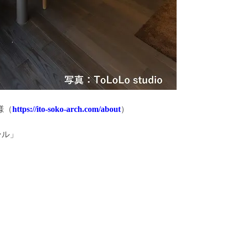
様（
https://ito-soko-arch.com/about
）
ール」