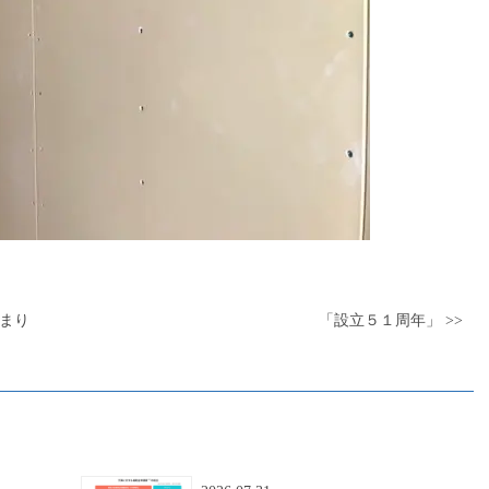
じまり
「設立５１周年」 >>