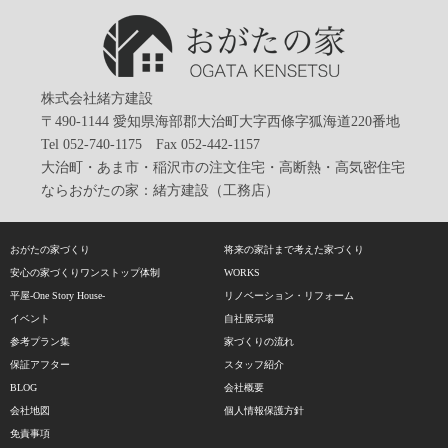
株式会社緒方建設
〒490-1144 愛知県海部郡大治町大字西條字狐海道220番地
Tel 052-740-1175 Fax 052-442-1157
大治町・あま市・稲沢市の注文住宅・高断熱・高気密住宅
ならおがたの家：緒方建設（工務店）
おがたの家づくり
将来の家計まで考えた家づくり
安心の家づくりワンストップ体制
WORKS
平屋-One Story House-
リノベーション・リフォーム
イベント
自社展示場
参考プラン集
家づくりの流れ
保証アフター
スタッフ紹介
BLOG
会社概要
会社地図
個人情報保護方針
免責事項