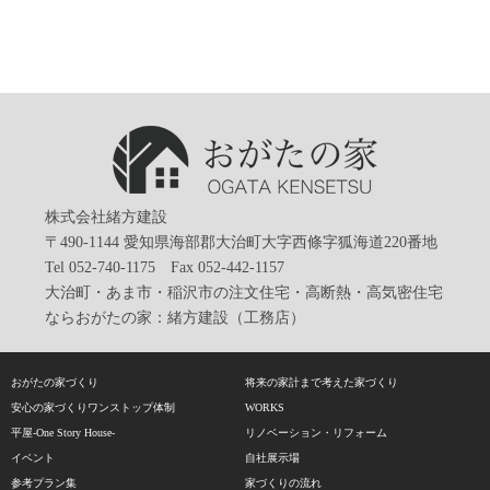
株式会社緒方建設
〒490-1144 愛知県海部郡大治町大字西條字狐海道220番地
Tel 052-740-1175 Fax 052-442-1157
大治町・あま市・稲沢市の注文住宅・高断熱・高気密住宅
ならおがたの家：緒方建設（工務店）
おがたの家づくり
将来の家計まで考えた家づくり
安心の家づくりワンストップ体制
WORKS
平屋-One Story House-
リノベーション・リフォーム
イベント
自社展示場
参考プラン集
家づくりの流れ