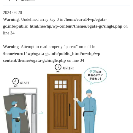
2024.08.20
Warning
: Undefined array key 0 in
/home/euru14wp/ogata-
gc.info/public_html/newhp/wp-content/themes/ogata-gc/single.php
on
line
34
Warning
: Attempt to read property "parent" on null in
/home/euru14wp/ogata-gc.info/public_html/newhp/wp-
content/themes/ogata-gc/single.php
on line
34