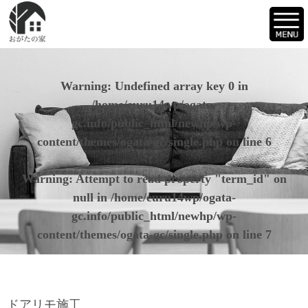
Warning
: Undefined array key 0 in
/home/euru14wp/ogata-
gc.info/public_html/newhp/wp-
content/themes/ogata-gc/single.php
on line
6
Warning
: Attempt to read property "term_id" on
null in
/home/euru14wp/ogata-
gc.info/public_html/newhp/wp-
content/themes/ogata-gc/single.php
on line
7
ドアリモ施工