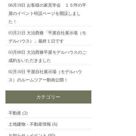
06月19日
お客様の家見学会 １５坪の平
屋のイベント特設ページを開設しまし
た！
03月21日
大治西條「平屋自社展示場（モ
デルハウス）」最終１日です
03月08日
大治西條平屋モデルハウスのご
成約をいただきました
02月10日
平屋自社展示場（モデルハウ
ス）のルームツアー動画公開！
カテゴリー
不動産
(2)
土地建物・不動産情報
(6)
お知らせ・イベント
(95)