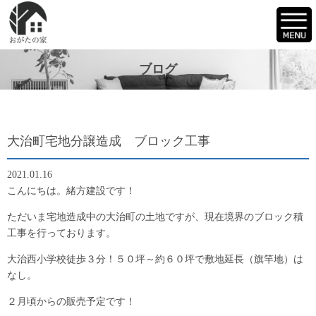
ブログ
大治町宅地分譲造成 ブロック工事
2021.01.16
こんにちは。緒方建設です！
ただいま宅地造成中の大治町の土地ですが、現在境界のブロック積
工事を行っております。
大治西小学校徒歩３分！５０坪～約６０坪で敷地延長（旗竿地）は
なし。
２月頃からの販売予定です！