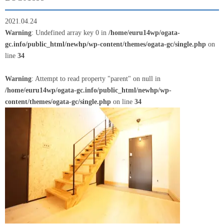
2021.04.24
Warning
: Undefined array key 0 in
/home/euru14wp/ogata-
gc.info/public_html/newhp/wp-content/themes/ogata-gc/single.php
on
line
34
Warning
: Attempt to read property "parent" on null in
/home/euru14wp/ogata-gc.info/public_html/newhp/wp-
content/themes/ogata-gc/single.php
on line
34