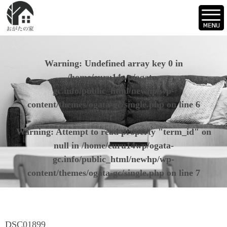
Warning
: Undefined array key 0 in
/home/euru14wp/ogata-
gc.info/public_html/newhp/wp-
content/themes/ogata-gc/single.php
on line
6
Warning
: Attempt to read property "term_id" on
null in
/home/euru14wp/ogata-
gc.info/public_html/newhp/wp-
content/themes/ogata-gc/single.php
on line
7
DSC01899