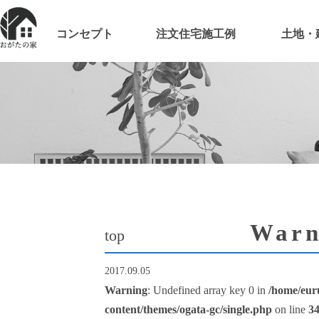
コンセプト
注文住宅施工例
土地・
Warn
top
2017.09.05
Warning
: Undefined array key 0 in
/home/eur
content/themes/ogata-gc/single.php
on line
3