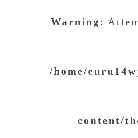
Warning
: Atte
/home/euru14wp
content/th