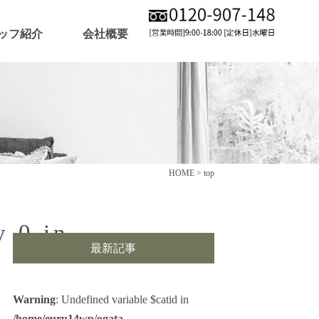
ッフ紹介
会社概要
HOME
>
top
y 0 in
最新記事
Warning
: Undefined variable $catid in
/home/euru14wp/ogata-