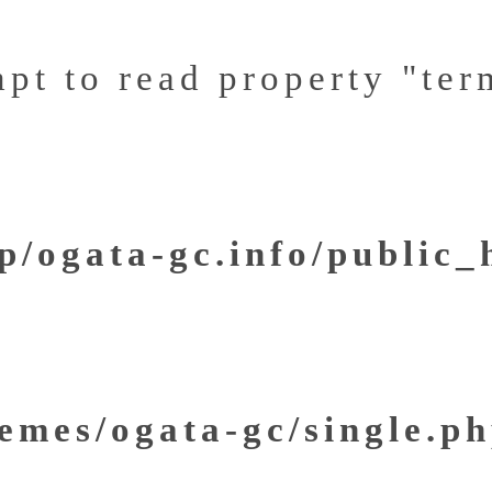
mpt to read property "ter
/ogata-gc.info/public
emes/ogata-gc/single.p