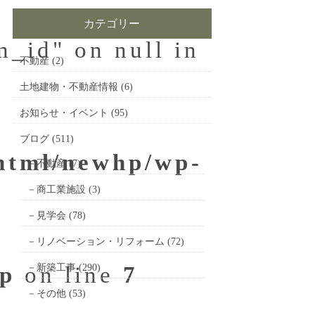
カテゴリー
m_id" on null in
不動産
(2)
土地建物・不動産情報
(6)
お知らせ・イベント
(95)
ブログ
(511)
_html/newhp/wp-
不動産
(7)
商工業施設
(3)
見学会
(78)
リノベーション・リフォーム
(72)
hp
on line
新築工事
(290)
7
その他
(53)