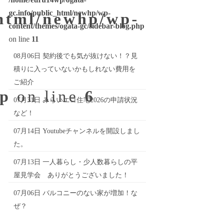
gc.info/public_html/newhp/wp-
_html/newhp/wp-
content/themes/ogata-gc/sidebar-blog.php
on line
11
08月06日
契約後でも気が抜けない！？見
積りに入っていないかもしれない費用を
ご紹介
hp
on line
6
07月31日
みらいエコ住宅2026の申請状況
など！
07月14日
Youtubeチャンネルを開設しまし
た。
07月13日
一人暮らし・少人数暮らしの平
屋見学会 ありがとうございました！
07月06日
バルコニーのない家が増加！な
ぜ？