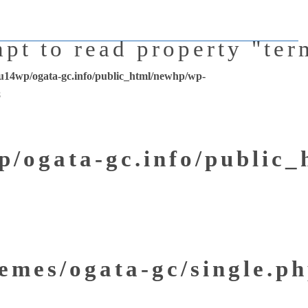
mpt to read property "ter
u14wp/ogata-gc.info/public_html/newhp/wp-
8
/ogata-gc.info/public
emes/ogata-gc/single.p