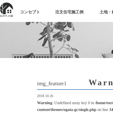
コンセプト
注文住宅施工例
土地・
Warn
img_feature1
2018.10.26
Warning
: Undefined array key 0 in
/home/eur
content/themes/ogata-gc/single.php
on line
3