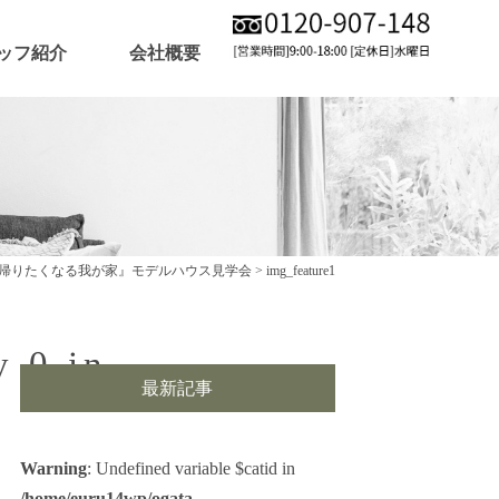
ッフ紹介
会社概要
帰りたくなる我が家』モデルハウス見学会
>
img_feature1
y 0 in
最新記事
Warning
: Undefined variable $catid in
/home/euru14wp/ogata-