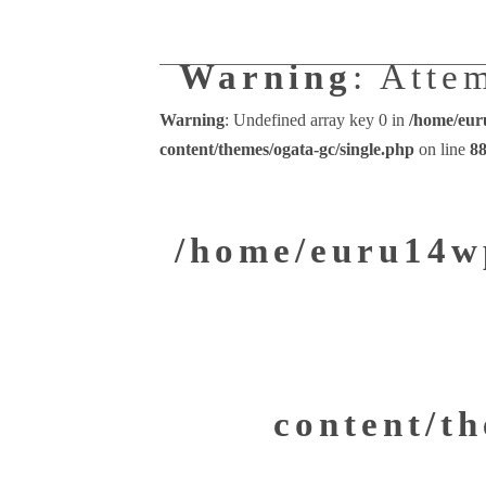
Warning
: Atte
Warning
: Undefined array key 0 in
/home/eur
content/themes/ogata-gc/single.php
on line
8
/home/euru14wp
content/th