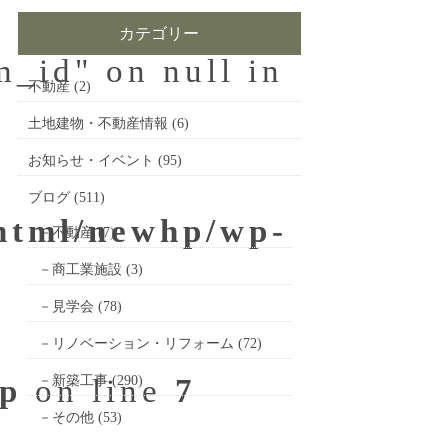
カテゴリー
m_id" on null in
不動産
(2)
土地建物・不動産情報
(6)
お知らせ・イベント
(95)
ブログ
(511)
_html/newhp/wp-
不動産
(7)
商工業施設
(3)
見学会
(78)
リノベーション・リフォーム
(72)
hp
on line
新築工事
(290)
7
その他
(53)