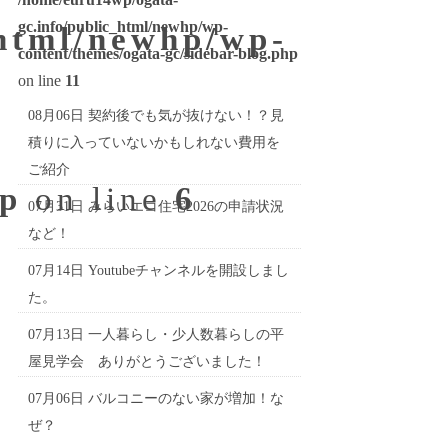
gc.info/public_html/newhp/wp-
_html/newhp/wp-
content/themes/ogata-gc/sidebar-blog.php
on line
11
08月06日
契約後でも気が抜けない！？見
積りに入っていないかもしれない費用を
ご紹介
hp
on line
6
07月31日
みらいエコ住宅2026の申請状況
など！
07月14日
Youtubeチャンネルを開設しまし
た。
07月13日
一人暮らし・少人数暮らしの平
屋見学会 ありがとうございました！
07月06日
バルコニーのない家が増加！な
ぜ？