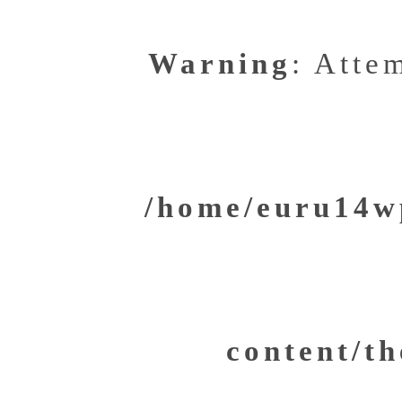
Warning
: Atte
/home/euru14wp
content/th