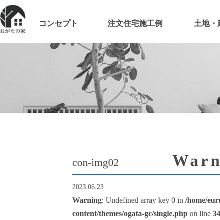
コンセプト
注文住宅施工例
土地・
Warn
con-img02
2023.06.23
Warning
: Undefined array key 0 in
/home/eur
content/themes/ogata-gc/single.php
on line
3