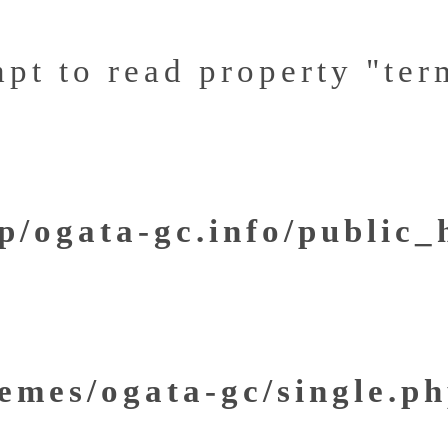
mpt to read property "ter
/ogata-gc.info/public
emes/ogata-gc/single.p