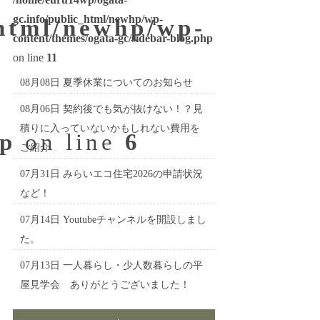
gc.info/public_html/newhp/wp-
_html/newhp/wp-
content/themes/ogata-gc/sidebar-blog.php
on line
11
08月08日
夏季休業についてのお知らせ
08月06日
契約後でも気が抜けない！？見
積りに入っていないかもしれない費用を
hp
on line
6
ご紹介
07月31日
みらいエコ住宅2026の申請状況
など！
07月14日
Youtubeチャンネルを開設しまし
た。
07月13日
一人暮らし・少人数暮らしの平
屋見学会 ありがとうございました！