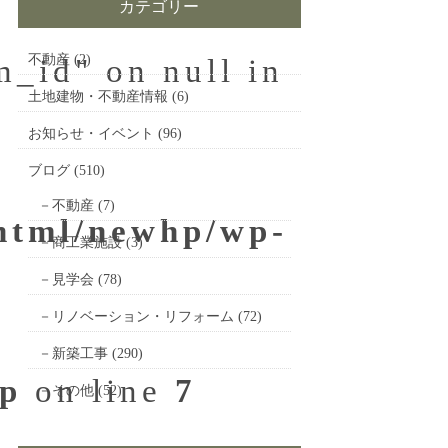
カテゴリー
不動産
(2)
m_id" on null in
土地建物・不動産情報
(6)
お知らせ・イベント
(96)
ブログ
(510)
不動産
(7)
_html/newhp/wp-
商工業施設
(3)
見学会
(78)
リノベーション・リフォーム
(72)
新築工事
(290)
hp
on line
7
その他
(52)