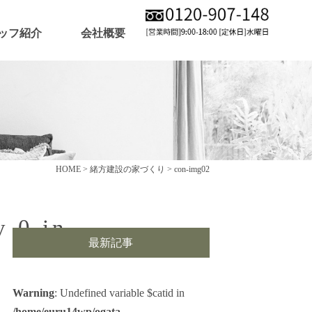
ッフ紹介
会社概要
HOME
>
緒方建設の家づくり
>
con-img02
y 0 in
最新記事
Warning
: Undefined variable $catid in
/home/euru14wp/ogata-