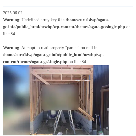
2025.06.02
Warning
: Undefined array key 0 in
/home/euru14wp/ogata-
gc.info/public_html/newhp/wp-content/themes/ogata-gc/single.php
on
line
34
Warning
: Attempt to read property "parent" on null in
/home/euru14wp/ogata-gc.info/public_html/newhp/wp-
content/themes/ogata-gc/single.php
on line
34