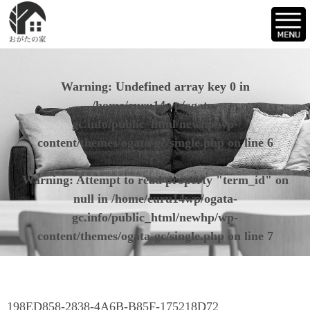
Warning
: Undefined array key 0 in
/home/euru14wp/ogata-
gc.info/public_html/newhp/wp-
content/themes/ogata-gc/single.php
on line
6
Warning
: Attempt to read property "term_id" on
null in
/home/euru14wp/ogata-
gc.info/public_html/newhp/wp-
content/themes/ogata-gc/single.php
on line
7
198ED858-2838-4A6B-B85F-175218D72