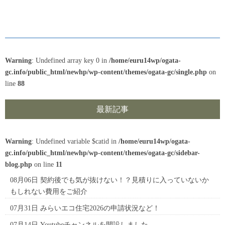
Warning
: Undefined array key 0 in
/home/euru14wp/ogata-
gc.info/public_html/newhp/wp-content/themes/ogata-gc/single.php
on
line
88
最新記事
Warning
: Undefined variable $catid in
/home/euru14wp/ogata-
gc.info/public_html/newhp/wp-content/themes/ogata-gc/sidebar-
blog.php
on line
11
08月06日
契約後でも気が抜けない！？見積りに入っていないか
もしれない費用をご紹介
07月31日
みらいエコ住宅2026の申請状況など！
07月14日
Youtubeチャンネルを開設しました。