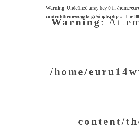
Warning
: Undefined array key 0 in
/home/eur
content/themes/ogata-gc/single.php
on line
8
Warning
: Atte
/home/euru14wp
content/th