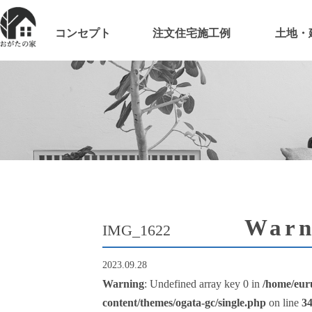
コンセプト
注文住宅施工例
土地・
Warn
IMG_1622
2023.09.28
Warning
: Undefined array key 0 in
/home/eur
content/themes/ogata-gc/single.php
on line
3