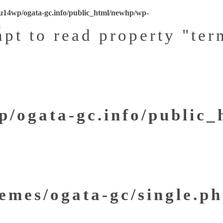
u14wp/ogata-gc.info/public_html/newhp/wp-
8
mpt to read property "ter
/ogata-gc.info/public
emes/ogata-gc/single.p