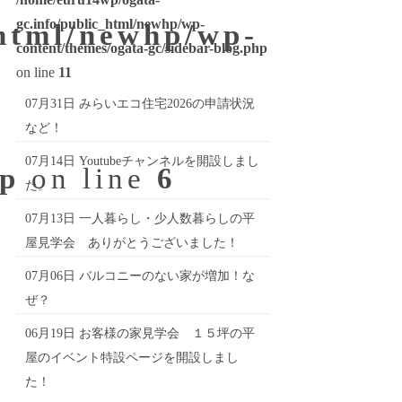
gc.info/public_html/newhp/wp-
_html/newhp/wp-
content/themes/ogata-gc/sidebar-blog.php
on line
11
07月31日
みらいエコ住宅2026の申請状況
など！
07月14日
Youtubeチャンネルを開設しまし
hp
on line
6
た。
07月13日
一人暮らし・少人数暮らしの平
屋見学会 ありがとうございました！
07月06日
バルコニーのない家が増加！な
ぜ？
06月19日
お客様の家見学会 １５坪の平
屋のイベント特設ページを開設しまし
た！