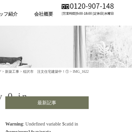
ッフ紹介
会社概要
グ
>
新築工事
>
稲沢市 注文住宅建築中！①
>
IMG_1622
y 0 in
最新記事
Warning
: Undefined variable $catid in
/home/euru14wp/ogata-