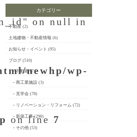
カテゴリー
m_id" on null in
不動産
(2)
土地建物・不動産情報
(6)
お知らせ・イベント
(95)
ブログ
(510)
_html/newhp/wp-
不動産
(7)
商工業施設
(3)
見学会
(78)
リノベーション・リフォーム
(72)
hp
on line
新築工事
(290)
7
その他
(53)