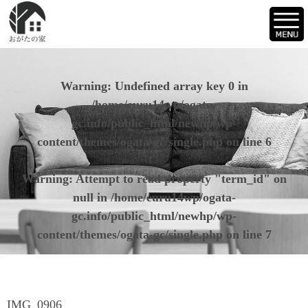
Warning
: Undefined array key 0 in
/home/euru14wp/ogata-
gc.info/public_html/newhp/wp-
content/themes/ogata-gc/single.php
on line
6
Warning
: Attempt to read property "term_id" on
null in
/home/euru14wp/ogata-
gc.info/public_html/newhp/wp-
content/themes/ogata-gc/single.php
on line
7
IMG_0906