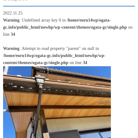
2022.11.25
Warning
: Undefined array key 0 in
/home/euru14wp/ogata-
gc.info/public_html/newhp/wp-content/themes/ogata-gc/single.php
on
line
34
Warning
: Attempt to read property "parent" on null in
/home/euru14wp/ogata-gc.info/public_html/newhp/wp-
content/themes/ogata-gc/single.php
on line
34