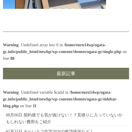
Warning
: Undefined array key 0 in
/home/euru14wp/ogata-
gc.info/public_html/newhp/wp-content/themes/ogata-gc/single.php
on
line
88
最新記事
Warning
: Undefined variable $catid in
/home/euru14wp/ogata-
gc.info/public_html/newhp/wp-content/themes/ogata-gc/sidebar-
blog.php
on line
11
08月06日
契約後でも気が抜けない！？見積りに入っていないか
もしれない費用をご紹介
07月31日
みらいエコ住宅2026の申請状況など！