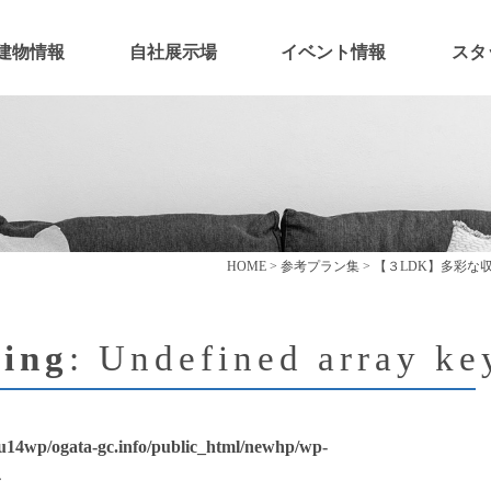
建物情報
自社展示場
イベント情報
スタ
HOME
>
参考プラン集
>
【３LDK】多彩な
ing
: Undefined array ke
u14wp/ogata-gc.info/public_html/newhp/wp-
4