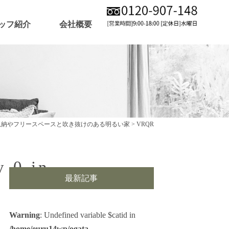
ッフ紹介
会社概要
収納やフリースペースと吹き抜けのある明るい家
>
VRQR
y 0 in
最新記事
Warning
: Undefined variable $catid in
/home/euru14wp/ogata-