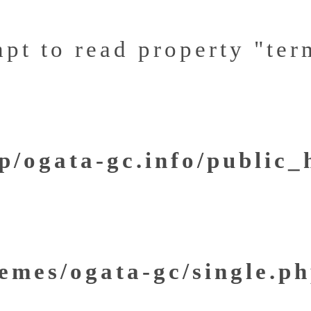
mpt to read property "ter
/ogata-gc.info/public
emes/ogata-gc/single.p