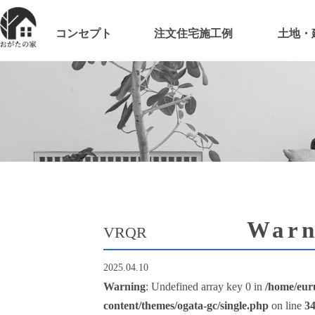
コンセプト
注文住宅施工例
土地・
Warn
VRQR
2025.04.10
Warning
: Undefined array key 0 in
/home/eur
content/themes/ogata-gc/single.php
on line
3