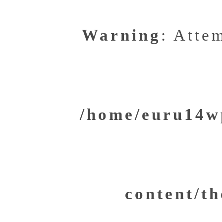
Warning
: Atte
/home/euru14wp
content/th