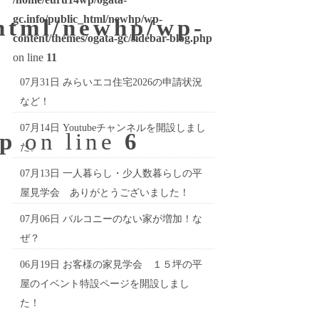
gc.info/public_html/newhp/wp-
_html/newhp/wp-
content/themes/ogata-gc/sidebar-blog.php
on line
11
07月31日
みらいエコ住宅2026の申請状況
など！
07月14日
Youtubeチャンネルを開設しまし
hp
on line
6
た。
07月13日
一人暮らし・少人数暮らしの平
屋見学会 ありがとうございました！
07月06日
バルコニーのない家が増加！な
ぜ？
06月19日
お客様の家見学会 １５坪の平
屋のイベント特設ページを開設しまし
た！