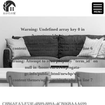
Warning
: Undefined array key 0 in
/home/euru14wp/ogata-
gc.info/public_html/newhp/wp-
content/themes/ogata-gc/single.php
on line
6
Warning
: Attempt to read property "term_id" on
null in
/home/euru14wp/ogata-
gc.info/public_html/newhp/wp-
content/themes/ogata-gc/single.php
on line
7
C8B6AEA3-E53F-4B89-889A-4CB06BAAA699