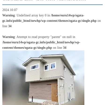
2024.10.07
Warning
: Undefined array key 0 in
/home/euru14wp/ogata-
gc.info/public_html/newhp/wp-content/themes/ogata-gc/single.php
on
line
34
Warning
: Attempt to read property "parent" on null in
/home/euru14wp/ogata-gc.info/public_html/newhp/wp-
content/themes/ogata-gc/single.php
on line
34