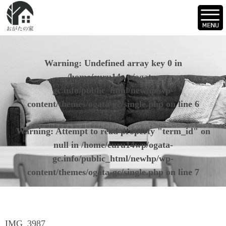
Warning
: Undefined array key 0 in
/home/euru14wp/ogata-
gc.info/public_html/newhp/wp-
content/themes/ogata-gc/single.php
on line
6
Warning
: Attempt to read property "term_id" on
null in
/home/euru14wp/ogata-
gc.info/public_html/newhp/wp-
content/themes/ogata-gc/single.php
on line
7
IMG_3987