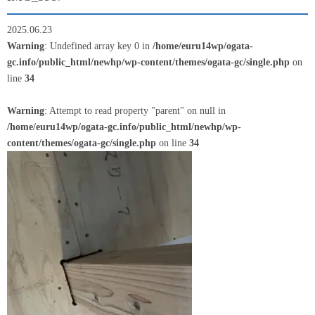
2025.06.23
Warning
: Undefined array key 0 in
/home/euru14wp/ogata-
gc.info/public_html/newhp/wp-content/themes/ogata-gc/single.php
on
line
34
Warning
: Attempt to read property "parent" on null in
/home/euru14wp/ogata-gc.info/public_html/newhp/wp-
content/themes/ogata-gc/single.php
on line
34