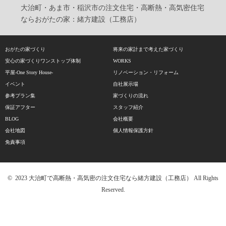
大治町・あま市・稲沢市の注文住宅・高断熱・高気密住宅
ならおがたの家：緒方建設（工務店）
おがたの家づくり
将来の家計まで考えた家づくり
安心の家づくりワンストップ体制
WORKS
平屋-One Story House-
リノベーション・リフォーム
イベント
自社展示場
参考プラン集
家づくりの流れ
保証アフター
スタッフ紹介
BLOG
会社概要
会社地図
個人情報保護方針
免責事項
© 2023 大治町で高断熱・高気密の注文住宅なら緒方建設（工務店） All Rights
Reserved.