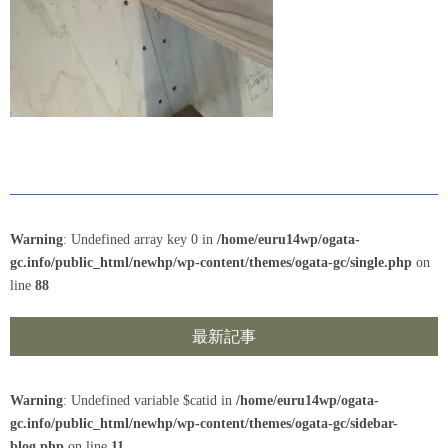
Warning
: Undefined array key 0 in
/home/euru14wp/ogata-
gc.info/public_html/newhp/wp-content/themes/ogata-gc/single.php
on
line
88
最新記事
Warning
: Undefined variable $catid in
/home/euru14wp/ogata-
gc.info/public_html/newhp/wp-content/themes/ogata-gc/sidebar-
blog.php
on line
11