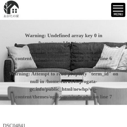
Warning
: Undefined array key 0 in
/home/euru14wp/ogata-
gc.info/public_html/newhp/wp-
content/themes/ogata-gc/single.php
on line
6
Warning
: Attempt to read property "term_id" on
null in
/home/euru14wp/ogata-
gc.info/public_html/newhp/wp-
content/themes/ogata-gc/single.php
on line
7
DSC04841