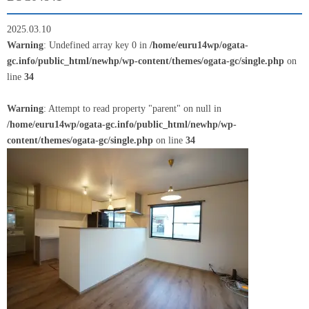
2025.03.10
Warning
: Undefined array key 0 in
/home/euru14wp/ogata-
gc.info/public_html/newhp/wp-content/themes/ogata-gc/single.php
on
line
34
Warning
: Attempt to read property "parent" on null in
/home/euru14wp/ogata-gc.info/public_html/newhp/wp-
content/themes/ogata-gc/single.php
on line
34