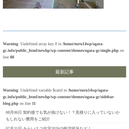
Warning
: Undefined array key 0 in
/home/euru14wp/ogata-
gc.info/public_html/newhp/wp-content/themes/ogata-gc/single.php
on
line
88
最新記事
Warning
: Undefined variable $catid in
/home/euru14wp/ogata-
gc.info/public_html/newhp/wp-content/themes/ogata-gc/sidebar-
blog.php
on line
11
08月06日
契約後でも気が抜けない！？見積りに入っていないか
もしれない費用をご紹介
07月31日
みらいエコ住宅2026の申請状況など！