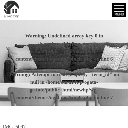
Warning
: Undefined array key 0 in
/home/euru14wp/ogata-
gc.info/public_html/newhp/wp-
content/themes/ogata-gc/single.php
on line
6
Warning
: Attempt to read property "term_id" on
null in
/home/euru14wp/ogata-
gc.info/public_html/newhp/wp-
content/themes/ogata-gc/single.php
on line
7
IMG_6097