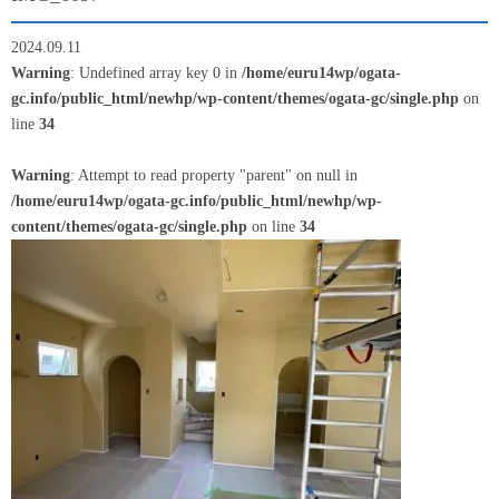
2024.09.11
Warning
: Undefined array key 0 in
/home/euru14wp/ogata-
gc.info/public_html/newhp/wp-content/themes/ogata-gc/single.php
on
line
34
Warning
: Attempt to read property "parent" on null in
/home/euru14wp/ogata-gc.info/public_html/newhp/wp-
content/themes/ogata-gc/single.php
on line
34