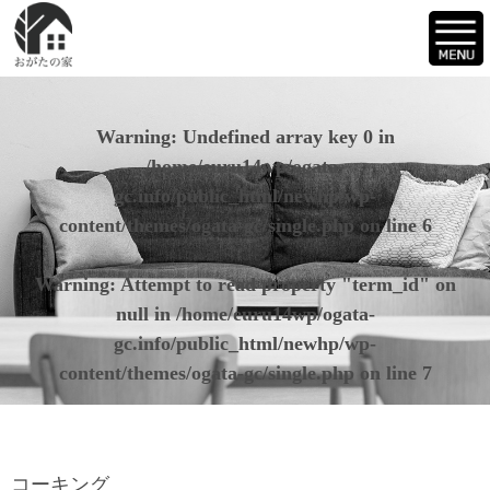
Warning
: Undefined array key 0 in
/home/euru14wp/ogata-
gc.info/public_html/newhp/wp-
content/themes/ogata-gc/single.php
on line
6
Warning
: Attempt to read property "term_id" on
null in
/home/euru14wp/ogata-
gc.info/public_html/newhp/wp-
content/themes/ogata-gc/single.php
on line
7
コーキング