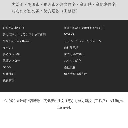
大治町・あま市・稲沢市の注文住宅・高断熱・高気密住宅
ならおがたの家：緒方建設（工務店）
おがたの家づくり
将来の家計まで考えた家づくり
安心の家づくりワンストップ体制
WORKS
平屋-One Story House-
リノベーション・リフォーム
イベント
自社展示場
参考プラン集
家づくりの流れ
保証アフター
スタッフ紹介
BLOG
会社概要
会社地図
個人情報保護方針
免責事項
© 2023 大治町で高断熱・高気密の注文住宅なら緒方建設（工務店） All Rights
Reserved.