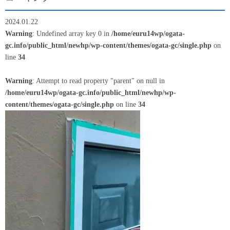
2024.01.22
Warning
: Undefined array key 0 in
/home/euru14wp/ogata-
gc.info/public_html/newhp/wp-content/themes/ogata-gc/single.php
on
line
34
Warning
: Attempt to read property "parent" on null in
/home/euru14wp/ogata-gc.info/public_html/newhp/wp-
content/themes/ogata-gc/single.php
on line
34