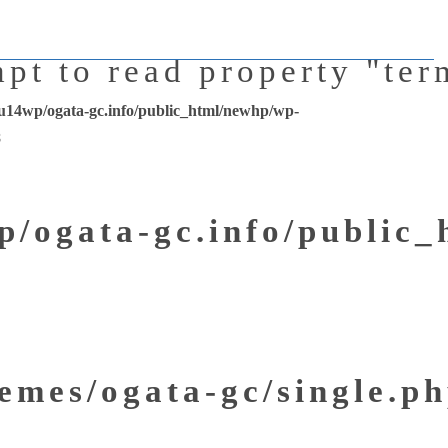
mpt to read property "ter
u14wp/ogata-gc.info/public_html/newhp/wp-
8
/ogata-gc.info/public
emes/ogata-gc/single.p