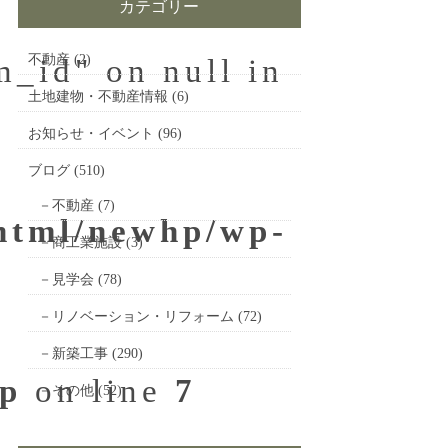
カテゴリー
不動産
(2)
m_id" on null in
土地建物・不動産情報
(6)
お知らせ・イベント
(96)
ブログ
(510)
不動産
(7)
_html/newhp/wp-
商工業施設
(3)
見学会
(78)
リノベーション・リフォーム
(72)
新築工事
(290)
hp
on line
7
その他
(52)