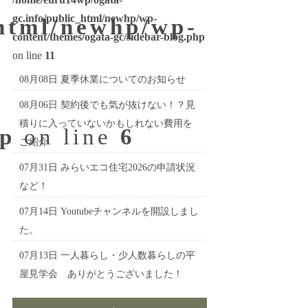
gc.info/public_html/newhp/wp-
_html/newhp/wp-
content/themes/ogata-gc/sidebar-blog.php
on line
11
08月08日
夏季休業についてのお知らせ
08月06日
契約後でも気が抜けない！？見
積りに入っていないかもしれない費用を
hp
on line
6
ご紹介
07月31日
みらいエコ住宅2026の申請状況
など！
07月14日
Youtubeチャンネルを開設しまし
た。
07月13日
一人暮らし・少人数暮らしの平
屋見学会 ありがとうございました！