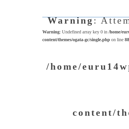
Warning
: Atte
Warning
: Undefined array key 0 in
/home/eur
content/themes/ogata-gc/single.php
on line
8
/home/euru14wp
content/th