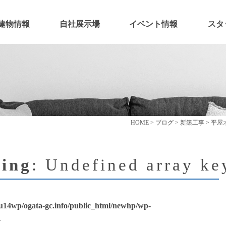
建物情報
自社展示場
イベント情報
スタ
HOME
>
ブログ
>
新築工事
>
平屋
ing
: Undefined array ke
u14wp/ogata-gc.info/public_html/newhp/wp-
4