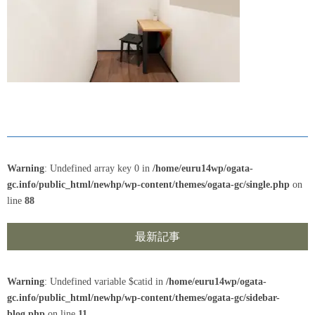
Warning
: Undefined array key 0 in
/home/euru14wp/ogata-
gc.info/public_html/newhp/wp-content/themes/ogata-gc/single.php
on
line
88
最新記事
Warning
: Undefined variable $catid in
/home/euru14wp/ogata-
gc.info/public_html/newhp/wp-content/themes/ogata-gc/sidebar-
blog.php
on line
11