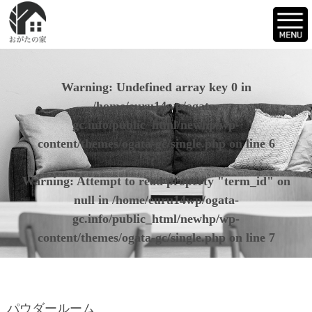
Warning
: Undefined array key 0 in
/home/euru14wp/ogata-
gc.info/public_html/newhp/wp-
content/themes/ogata-gc/single.php
on line
6
Warning
: Attempt to read property "term_id" on
null in
/home/euru14wp/ogata-
gc.info/public_html/newhp/wp-
content/themes/ogata-gc/single.php
on line
7
パウダールーム