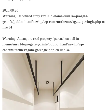
2025.08.28
Warning
: Undefined array key 0 in
/home/euru14wp/ogata-
gc.info/public_html/newhp/wp-content/themes/ogata-gc/single.php
on
line
34
Warning
: Attempt to read property "parent" on null in
/home/euru14wp/ogata-gc.info/public_html/newhp/wp-
content/themes/ogata-gc/single.php
on line
34