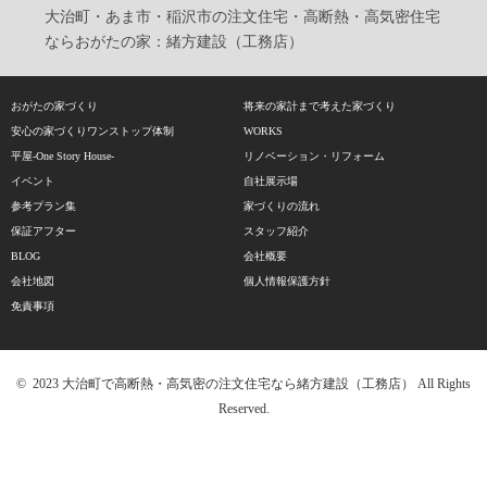
大治町・あま市・稲沢市の注文住宅・高断熱・高気密住宅
ならおがたの家：緒方建設（工務店）
おがたの家づくり
将来の家計まで考えた家づくり
安心の家づくりワンストップ体制
WORKS
平屋-One Story House-
リノベーション・リフォーム
イベント
自社展示場
参考プラン集
家づくりの流れ
保証アフター
スタッフ紹介
BLOG
会社概要
会社地図
個人情報保護方針
免責事項
© 2023 大治町で高断熱・高気密の注文住宅なら緒方建設（工務店） All Rights
Reserved.