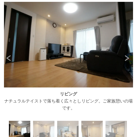
、
リビング
の
ナチュラルテイストで落ち着く広々としリビング。ご家族憩いの場
です。