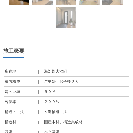
施工概要
所在地
海部郡大治町
家族構成
ご夫婦、お子様２人
建ぺい率
６０％
容積率
２００％
構造・工法
木造軸組工法
構造材
国産木材、構造集成材
基礎
ベタ基礎