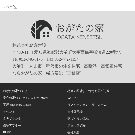
その他
株式会社緒方建設
〒490-1144 愛知県海部郡大治町大字西條字狐海道220番地
Tel 052-740-1175 Fax 052-442-1157
大治町・あま市・稲沢市の注文住宅・高断熱・高気密住宅
ならおがたの家：緒方建設（工務店）
おがたの家づくり
将来の家計まで考えた家づくり
安心の家づくりワンストップ体制
WORKS
平屋-One Story House-
リノベーション・リフォーム
イベント
自社展示場
参考プラン集
家づくりの流れ
保証アフター
スタッフ紹介
BLOG
会社概要