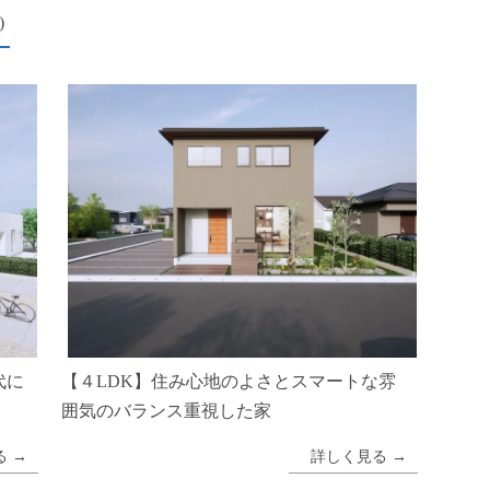
)
代に
【４LDK】住み心地のよさとスマートな雰
囲気のバランス重視した家
る
詳しく見る