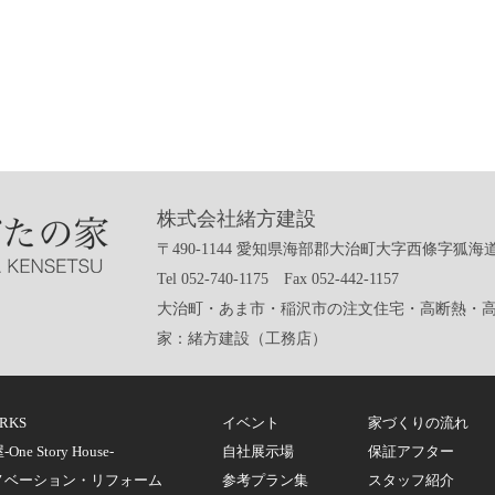
株式会社緒方建設
〒490-1144 愛知県海部郡大治町大字西條字狐海道
Tel 052-740-1175 Fax 052-442-1157
大治町・あま市・稲沢市の注文住宅・高断熱・
家：緒方建設（工務店）
RKS
イベント
家づくりの流れ
One Story House-
自社展示場
保証アフター
ノベーション・リフォーム
参考プラン集
スタッフ紹介