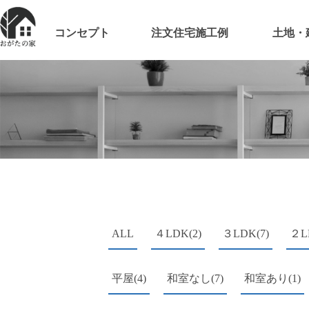
コンセプト
注文住宅施工例
土地・
ALL
４LDK(2)
３LDK(7)
２L
平屋(4)
和室なし(7)
和室あり(1)