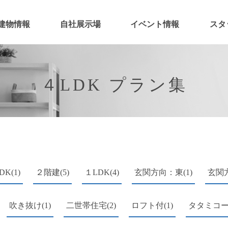
建物情報
自社展示場
イベント情報
スタ
４LDK プラン集
DK(1)
２階建(5)
１LDK(4)
玄関方向：東(1)
玄関方
吹き抜け(1)
二世帯住宅(2)
ロフト付(1)
タタミコーナ