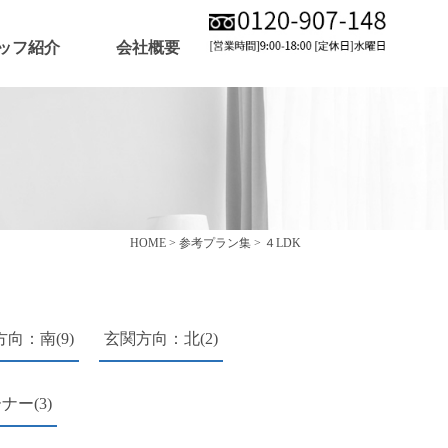
ッフ紹介
会社概要
HOME
>
参考プラン集
>
４LDK
向：南(9)
玄関方向：北(2)
ー(3)