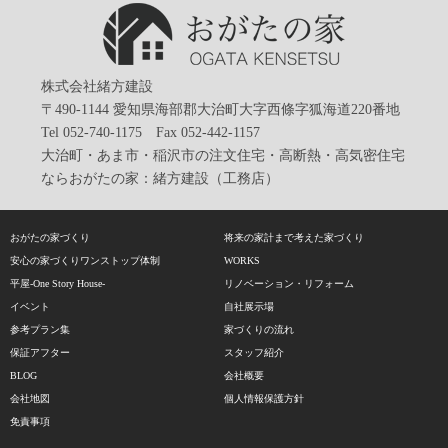
株式会社緒方建設
〒490-1144 愛知県海部郡大治町大字西條字狐海道220番地
Tel 052-740-1175 Fax 052-442-1157
大治町・あま市・稲沢市の注文住宅・高断熱・高気密住宅
ならおがたの家：緒方建設（工務店）
おがたの家づくり
将来の家計まで考えた家づくり
安心の家づくりワンストップ体制
WORKS
平屋-One Story House-
リノベーション・リフォーム
イベント
自社展示場
参考プラン集
家づくりの流れ
保証アフター
スタッフ紹介
BLOG
会社概要
会社地図
個人情報保護方針
免責事項